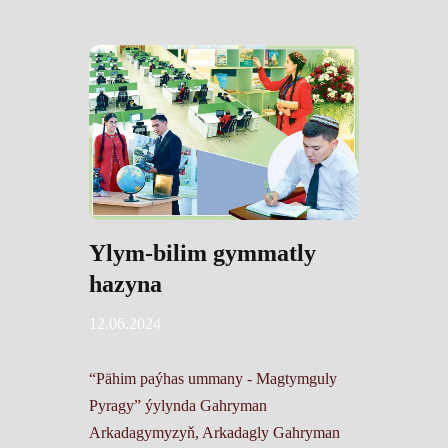
Ylym-bilim gymmatly
hazyna
12.06.2024
“Pähim paýhas ummany - Magtymguly
Pyragy” ýylynda Gahryman
Arkadagymyzyň, Arkadagly Gahryman