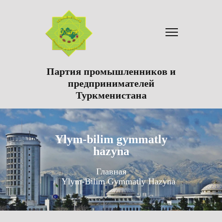
Партия промышленников и
предпринимателей
Туркменистана
Ylym-bilim gymmatly
hazyna
Главная
Ylym-Bilim Gymmatly Hazyna