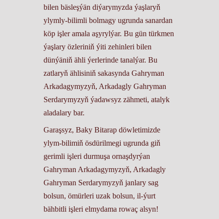
bilen bäsleşýän diýarymyzda ýaşlaryň
ylymly-bilimli bolmagy ugrunda sanardan
köp işler amala aşyrylýar. Bu gün türkmen
ýaşlary özleriniň ýiti zehinleri bilen
dünýäniň ähli ýerlerinde tanalýar. Bu
zatlaryň ählisiniň sakasynda Gahryman
Arkadagymyzyň, Arkadagly Gahryman
Serdarymyzyň ýadawsyz zähmeti, atalyk
aladalary bar.
Garaşsyz, Baky Bitarap döwletimizde
ylym-bilimiň ösdürilmegi ugrunda giň
gerimli işleri durmuşa ornaşdyrýan
Gahryman Arkadagymyzyň, Arkadagly
Gahryman Serdarymyzyň janlary sag
bolsun, ömürleri uzak bolsun, il-ýurt
bähbitli işleri elmydama rowaç alsyn!