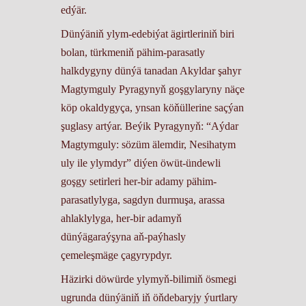
edýär.
Dünýäniň ylym-edebiýat ägirtleriniň biri
bolan, türkmeniň pähim-parasatly
halkdygyny dünýä tanadan Akyldar şahyr
Magtymguly Pyragynyň goşgylaryny näçe
köp okaldygyça, ynsan köňüllerine saçýan
şuglasy artýar. Beýik Pyragynyň: “Aýdar
Magtymguly: sözüm älemdir, Nesihatym
uly ile ylymdyr” diýen öwüt-ündewli
goşgy setirleri her-bir adamy pähim-
parasatlylyga, sagdyn durmuşa, arassa
ahlaklylyga, her-bir adamyň
dünýägaraýşyna aň-paýhasly
çemeleşmäge çagyrypdyr.
Häzirki döwürde ylymyň-bilimiň ösmegi
ugrunda dünýäniň iň öňdebaryjy ýurtlary