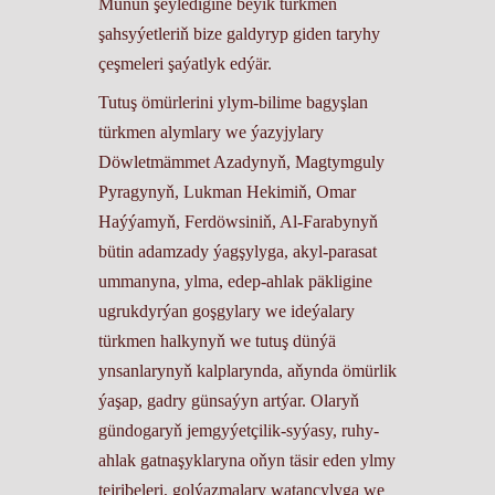
Munuň şeýledigine beýik türkmen
şahsyýetleriň bize galdyryp giden taryhy
çeşmeleri şaýatlyk edýär.
Tutuş ömürlerini ylym-bilime bagyşlan
türkmen alymlary we ýazyjylary
Döwletmämmet Azadynyň, Magtymguly
Pyragynyň, Lukman Hekimiň, Omar
Haýýamyň, Ferdöwsiniň, Al-Farabynyň
bütin adamzady ýagşylyga, akyl-parasat
ummanyna, ylma, edep-ahlak päkligine
ugrukdyrýan goşgylary we ideýalary
türkmen halkynyň we tutuş dünýä
ynsanlarynyň kalplarynda, aňynda ömürlik
ýaşap, gadry günsaýyn artýar. Olaryň
gündogaryň jemgyýetçilik-syýasy, ruhy-
ahlak gatnaşyklaryna oňyn täsir eden ylmy
tejribeleri, golýazmalary watançylyga we