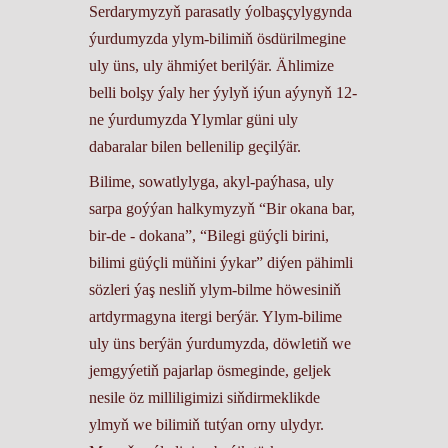
Serdarymyzyň parasatly ýolbaşçylygynda
ýurdumyzda ylym-bilimiň ösdürilmegine
uly üns, uly ähmiýet berilýär. Ählimize
belli bolşy ýaly her ýylyň iýun aýynyň 12-
ne ýurdumyzda Ylymlar güni uly
dabaralar bilen bellenilip geçilýär.
Bilime, sowatlylyga, akyl-paýhasa, uly
sarpa goýýan halkymyzyň “Bir okana bar,
bir-de - dokana”, “Bilegi güýçli birini,
bilimi güýçli müňini ýykar” diýen pähimli
sözleri ýaş nesliň ylym-bilme höwesiniň
artdyrmagyna itergi berýär. Ylym-bilime
uly üns berýän ýurdumyzda, döwletiň we
jemgyýetiň pajarlap ösmeginde, geljek
nesile öz milliligimizi siňdirmeklikde
ylmyň we bilimiň tutýan orny ulydyr.