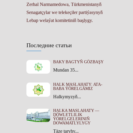
Zerhal Narmamedowa, Türkmenistanyň
Senagatçylar we telekeçiler partiýasynyň
Lebap welaýat komitetiniň başlygy.
Последние статьи
BAKY BAGTYŇ GÖZBAŞY
Mundan 35...
HALK MASLAHATY: ATA-
BABA ÝÖRELGÄMIZ
Halkymyzyň...
HALKA MASLAHATY —
DÖWLETLILIK
ÝÖRELGELERINIŇ
DOWAMATLYLYGY
Täze taryhy...