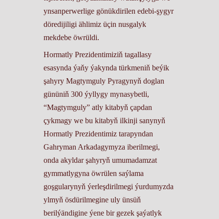
ynsanperwerlige gönükdirilen edebi-şygyr
döredijiligi ählimiz üçin nusgalyk
mekdebe öwrüldi.
Hormatly Prezidentimiziň tagallasy
esasynda ýaňy ýakynda türkmeniň beýik
şahyry Magtymguly Pyragynyň doglan
gününiň 300 ýyllygy mynasybetli,
“Magtymguly” atly kitabyň çapdan
çykmagy we bu kitabyň ilkinji sanynyň
Hormatly Prezidentimiz tarapyndan
Gahryman Arkadagymyza iberilmegi,
onda akyldar şahyryň umumadamzat
gymmatlygyna öwrülen saýlama
goşgularynyň ýerleşdirilmegi ýurdumyzda
ylmyň ösdürilmegine uly ünsüň
berilýändigine ýene bir gezek şaýatlyk