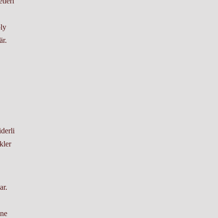
tleri
oly
är.
derli
kler
ar.
ine