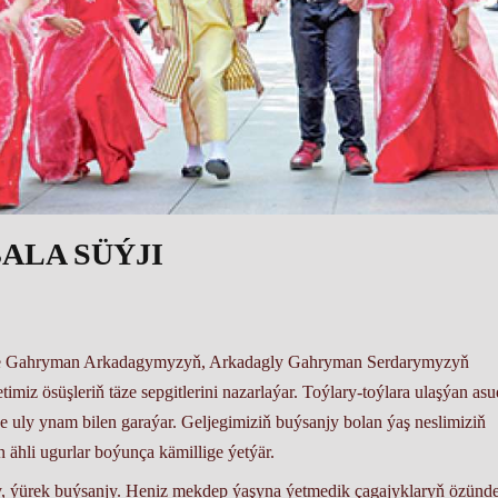
BALA SÜÝJI
de Gahryman Arkadagymyzyň, Arkadagly Gahryman Serdarymyzyň
miz ösüşleriň täze sepgitlerini nazarlaýar. Toýlary-toýlara ulaşýan as
 uly ynam bilen garaýar. Geljegimiziň buýsanjy bolan ýaş neslimiziň
 ähli ugurlar boýunça kämillige ýetýär.
gy, ýürek buýsanjy. Heniz mekdep ýaşyna ýetmedik çagajyklaryň özünd