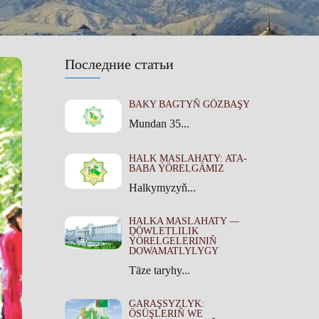
Последние статьи
BAKY BAGTYŇ GÖZBAŞY
Mundan 35...
HALK MASLAHATY: ATA-
BABA ÝÖRELGÄMIZ
Halkymyzyň...
HALKA MASLAHATY —
DÖWLETLILIK
ÝÖRELGELERINIŇ
DOWAMATLYLYGY
Täze taryhy...
GARAŞSYZLYK:
ÖSÜŞLERIŇ WE