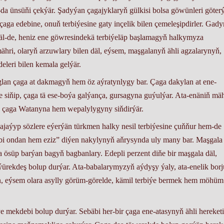
da ünsüňi çekýär. Şadyýan çagajyklaryň gülkisi bolsa göwünleri göter
ga edebine, onuň terbiýesine gaty inçelik bilen çemeleşipdirler. Gad
äl-de, heniz ene göwresindekä terbiýeläp başlamagyň halkymyza
ähri, olaryň arzuwlary bilen däl, eýsem, maşgalanyň ähli agzalarynyň,
eleri bilen kemala gelýär.
an çaga at dakmagyň hem öz aýratynlygy bar. Çaga dakylan at ene-
iňip, çaga tä ese-boýa galýança, gursagyna guýulýar. Ata-enäniň mäh
ly çaga Watanyna hem wepalylygyny siňdirýär.
jaýyp sözlere eýerýän türkmen halky nesil terbiýesine çuňňur hem-de
ebi ondan hem eziz” diýen nakylynyň aňrysynda uly many bar. Maşgala 
a ösüp barýan bagyň bagbanlary. Edepli perzent diňe bir maşgala däl,
ýürekdeş bolup durýar. Ata-babalarymyzyň aýdyşy ýaly, ata-enelik bor
man, eýsem olara asylly görüm-görelde, kämil terbiýe bermek hem möhüm
ýe mekdebi bolup durýar. Sebäbi her-bir çaga ene-atasynyň ähli hereketi