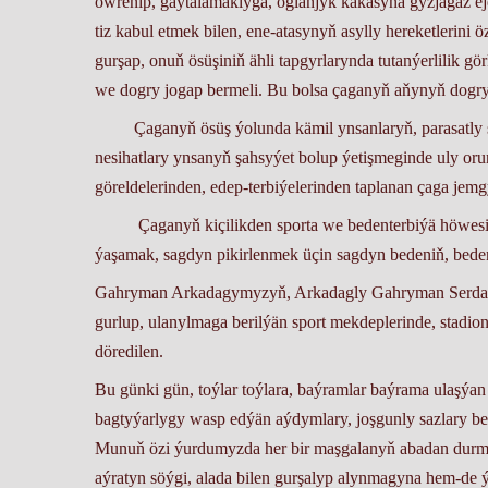
öwrenip, gaýtalamaklyga, oglanjyk kakasyna gyzjagaz ej
tiz kabul etmek bilen, ene-atasynyň asylly hereketlerini 
gurşap, onuň ösüşiniň ähli tapgyrlarynda tutanýerlilik gör
we dogry jogap bermeli. Bu bolsa çaganyň aňynyň dogry ö
Çaganyň ösüş ýolunda kämil ynsanlaryň, parasatly şahs
nesihatlary ynsanyň şahsyýet bolup ýetişmeginde uly oru
göreldelerinden, edep-terbiýelerinden taplanan çaga 
Çaganyň kiçilikden sporta we bedenterbiýä höwesini a
ýaşamak, sagdyn pikirlenmek üçin sagdyn bedeniň, beden
Gahryman Arkadagymyzyň, Arkadagly Gahryman Serdarymy
gurlup, ulanylmaga berilýän sport mekdeplerinde, stadion
döredilen.
Bu günki gün, toýlar toýlara, baýramlar baýrama ulaşýa
bagtyýarlygy wasp edýän aýdymlary, joşgunly sazlary bele
Munuň özi ýurdumyzda her bir maşgalanyň abadan durmu
aýratyn söýgi, alada bilen gurşalyp alynmagyna hem-de ý