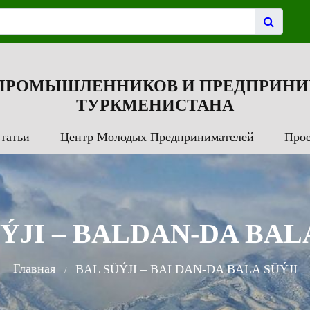
 ПРОМЫШЛЕННИКОВ И ПРЕДПРИНИ
ТУРКМЕНИСТАНА
татьи
Центр Молодых Предпринимателей
Про
ÝJI – BALDAN-DA BAL
Главная
BAL SÜÝJI – BALDAN-DA BALA SÜÝJI