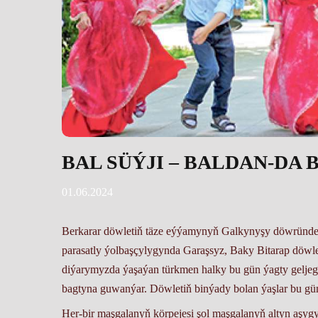
BAL SÜÝJI – BALDAN-DA 
01.06.2024
Berkarar döwletiň täze eýýamynyň Galkynyşy döwrün
parasatly ýolbaşçylygynda Garaşsyz, Baky Bitarap döwleti
diýarymyzda ýaşaýan türkmen halky bu gün ýagty geljege
bagtyna guwanýar. Döwletiň binýady bolan ýaşlar bu gün
Her-bir maşgalanyň körpejesi şol maşgalanyň altyn aşy