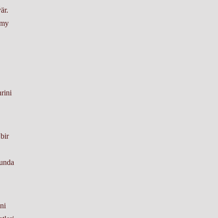
ýär.
ymy
rini
bir
junda
ni