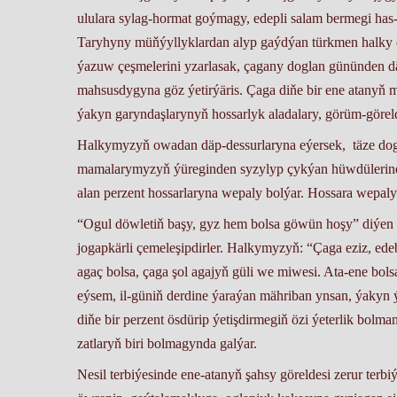
ululara sylag-hormat goýmagy, edepli salam bermegi has-
Taryhyny müňýyllyklardan alyp gaýdýan türkmen halky ça
ýazuw çeşmelerini yzarlasak, çagany doglan gününden d
mahsusdygyna göz ýetirýäris. Çaga diňe bir ene atanyň m
ýakyn garyndaşlarynyň hossarlyk aladalary, görüm-göreld
Halkymyzyň owadan däp-dessurlaryna eýersek, täze dogl
mamalarymyzyň ýüreginden syzylyp çykýan hüwdülerine s
alan perzent hossarlaryna wepaly bolýar. Hossara wepa
“Ogul döwletiň başy, gyz hem bolsa göwün hoşy” diýen a
jogapkärli çemeleşipdirler. Halkymyzyň: “Çaga eziz, ed
agaç bolsa, çaga şol agajyň güli we miwesi. Ata-ene bols
eýsem, il-güniň derdine ýaraýan mähriban ynsan, ýakyn 
diňe bir perzent ösdürip ýetişdirmegiň özi ýeterlik bol
zatlaryň biri bolmagynda galýar.
Nesil terbiýesinde ene-atanyň şahsy göreldesi zerur terbi