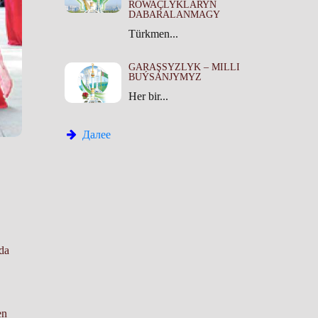
ROWAÇLYKLARYŇ
DABARALANMAGY
Türkmen...
GARAŞSYZLYK – MILLI
BUÝSANJYMYZ
Her bir...
Далее
uda
en