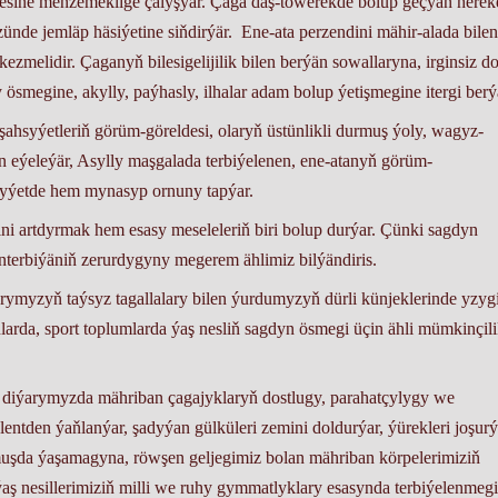
esine meňzemeklige çalyşýar. Çaga daş-töwerekde bolup geçýän hereke
özünde jemläp häsiýetine siňdirýär. Ene-ata perzendini mähir-alada bilen
kezmelidir. Çaganyň bilesigelijilik bilen berýän sowallaryna, irginsiz d
smegine, akylly, paýhasly, ilhalar adam bolup ýetişmegine itergi berý
yýetleriň görüm-göreldesi, olaryň üstünlikli durmuş ýoly, wagyz-
n eýeleýär, Asylly maşgalada terbiýelenen, ene-atanyň görüm-
jemgyýetde hem mynasyp ornuny tapýar.
rtdyrmak hem esasy meseleleriň biri bolup durýar. Çünki sagdyn
terbiýäniň zerurdygyny megerem ählimiz bilýändiris.
zyň taýsyz tagallalary bilen ýurdumyzyň dürli künjeklerinde yzygi
larda, sport toplumlarda ýaş nesliň sagdyn ösmegi üçin ähli mümkinçili
n diýarymyzda mähriban çagajyklaryň dostlugy, parahatçylygy we
ntden ýaňlanýar, şadyýan gülküleri zemini doldurýar, ýürekleri joşurý
şda ýaşamagyna, röwşen geljegimiz bolan mähriban körpelerimiziň
aş nesillerimiziň milli we ruhy gymmatlyklary esasynda terbiýelenmeg