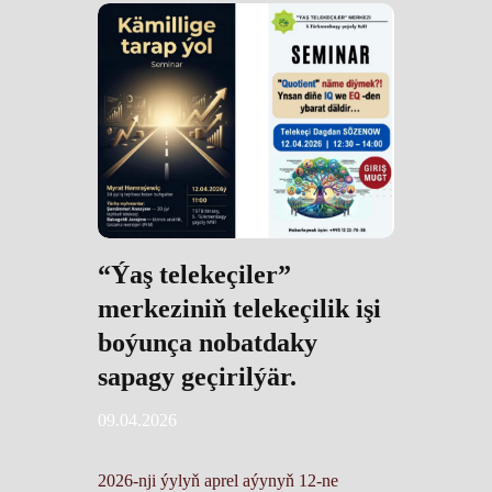
“Ýaş telekeçiler”
merkeziniň telekeçilik işi
boýunça nobatdaky
sapagy geçirilýär.
09.04.2026
2026-nji ýylyň aprel aýynyň 12-ne