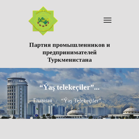
Партия промышленников и
предпринимателей
Туркменистана
“Ýaş telekeçiler”...
Главная
“Ýaş Telekeçiler”...