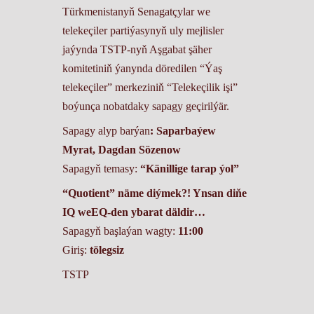
Türkmenistanyň Senagatçylar we
telekeçiler partiýasynyň uly mejlisler
jaýynda TSTP-nyň Aşgabat şäher
komitetiniň ýanynda döredilen “Ýaş
telekeçiler” merkeziniň “Telekeçilik işi”
boýunça nobatdaky sapagy geçirilýär.
Sapagy alyp barýan
: Saparbaýew
Myrat, Dagdan Sözenow
Sapagyň temasy:
“Känillige tarap ýol”
“Quotient” näme diýmek?! Ynsan diňe
IQ weEQ-den ybarat däldir…
Sapagyň başlaýan wagty:
11:00
Giriş:
tölegsiz
TSTP